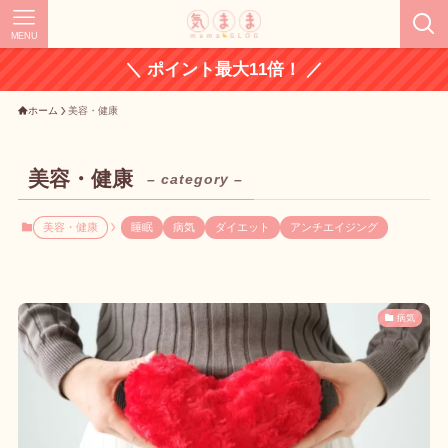
MENU
＼ ポイント最大11倍！ ／
ホーム
美容・健康
美容・健康
– category –
美容・健康
睡眠
病気
ダイエット
アンチエイジング
病気