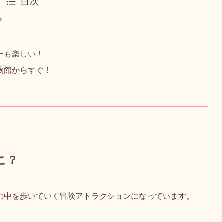
目次
？
ーも楽しい！
物館からすぐ！
こ？
の中を歩いていく冒険アトラクションになっています。