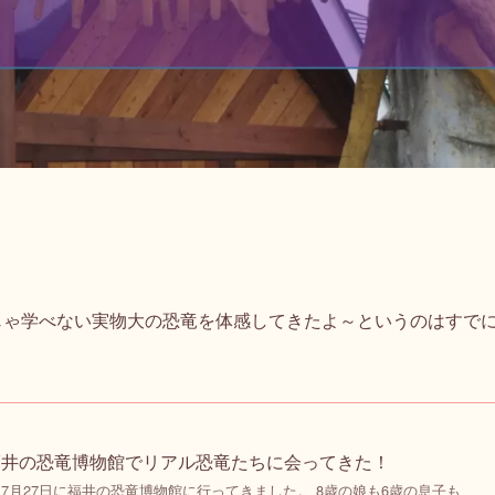
じゃ学べない実物大の恐竜を体感してきたよ～というのはすで
福井の恐竜博物館でリアル恐竜たちに会ってきた！
7月27日に福井の恐竜博物館に行ってきました。 8歳の娘も6歳の息子も